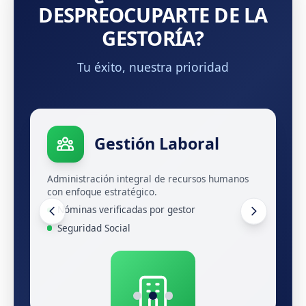
DESPREOCUPARTE DE LA
GESTORÍA?
Tu éxito, nuestra prioridad
Gestión Fiscal
Gestión Laboral
Portal del Cliente
Optimización tributaria y cumplimiento
Administración integral de recursos humanos
Software verificado y certificado por las
normativo con tecnología avanzada.
con enfoque estratégico.
administraciones públicas para máxima
seguridad.
Declaraciones automáticas
Nóminas verificadas por gestor
ERP de gestión integral
Planificación tributaria
Seguridad Social
Acceso 24/7 seguro